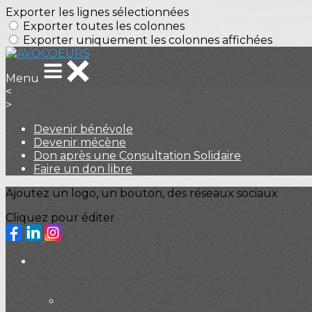
Exporter les lignes sélectionnées
Exporter toutes les colonnes
Exporter uniquement les colonnes affichées
Menu
<
>
Devenir bénévole
Devenir mécène
Don après une Consultation Solidaire
Faire un don libre
Ajoutez un logo, un bouton, des réseaux sociaux
Cliquez pour éditer