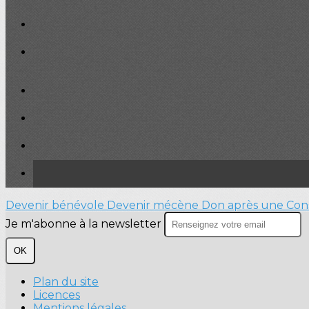
Devenir bénévole
Devenir mécène
Don après une Cons
Je m'abonne à la newsletter
OK
Plan du site
Licences
Mentions légales