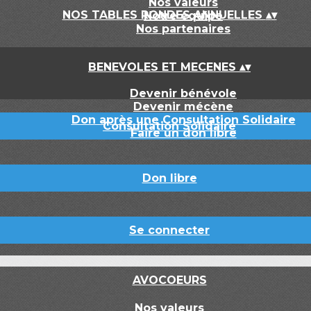
Nos valeurs
NOS TABLES RONDES ANNUELLES
▴
▾
Notre équipe
Nos partenaires
BENEVOLES ET MECENES
▴
▾
Devenir bénévole
Devenir mécène
Don après une Consultation Solidaire
Consultation Solidaire
Faire un don libre
Don libre
Se connecter
AVOCOEURS
Nos valeurs