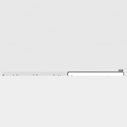
Je m'abonne à la newsletter
OK
Plan du site
Licences
Mentions légales
CGUV
Paramétrer vos cookies